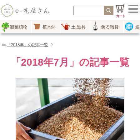
カート
観葉植物
植木鉢
土,道具
飾る雑貨
送
「2018年」の記事一覧
「2018年7月」の記事一覧