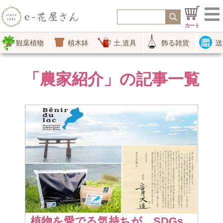
カート
観葉植物
植木鉢
土,道具
飾る雑貨
送
「農家紹介」の記事一覧
植物を愛でる気持ちが、SDGs