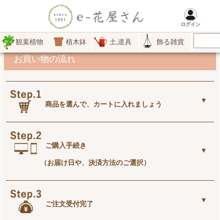
ご利用ガイド
ログイン
観葉植物
植木鉢
土,道具
飾る雑貨
お買い物の流れ
商品を選んで、カートに入れましょう
好みの商品が見つかったら
「カートに入れる」
ボタン
ご購入手続き
を！
後で削除もできますので、気軽にカートに入れてくださ
（お届け日や、決済方法のご選択）
い。
（カートに入れただけでは、商品の確保はまだされてい
ません。在庫には限りがありますのでお早めに！）
すべての商品をカートに入れ終わったら、中身の確認。
ご注文受付完了
内容が良ければ、購入STEPへ！