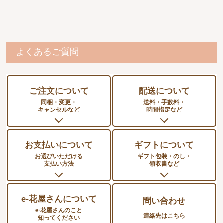
※メールには宅配会社と、お荷物番号を記載してます
をご確認下さい。ご都合が悪い場合はご連絡くださ
商品到着後、まずは中身の確認をお願いします。
い。
（万が一、商品に不備があれば3日以内にご連絡くださ
い）
よくあるご質問
ご注文について
配送について
同梱・変更・
送料・手数料・
キャンセルなど
時間指定など
お支払いについて
ギフトについて
お選びいただける
ギフト包装・のし・
支払い方法
領収書など
e-花屋さんについて
問い合わせ
e-花屋さんのこと
連絡先はこちら
知ってください