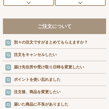
ご注文について
別々の注文ですがまとめてもらえますか？
注文をキャンセルしたい
キャンセルののち、新たに注文をし直してくださ
い。
届け先住所や受け取り日時を変更したい
商品の発送手配前でしたら、お受けさせていただ
システム上、複数のご注文をまとめることができませ
きます。
ん。 まず、弊社へキャンセルのご連絡を頂き、正し
ポイントを使い忘れました
商品の発送手配前でしたら、お受けさせていただ
いご注文をし直してください。
まず状況を確認させていただきますので、発送日前日
きます。
までにお電話・メールにてご連絡下さい。状況に応
注文後、商品を変更したい
じ、対応させていただきます。
大変お手数ではございますが、まず、弊社へキャンセ
まず状況を確認させていただきますので、発送日前日
ルのご連絡を頂き、再度ポイントをご利用の上、ご注
までにお電話・メールにてご連絡下さい。状況に応
文下さいませ。
届いた商品に不良がありました
システム上、商品の変更はできかねますので、キ
じ、対応させていただきます。