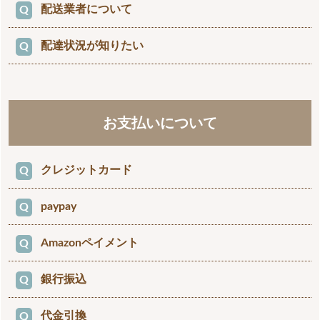
お送りできません。）
配送業者について
ご注文手続き画面で日時指定を選択する項目がご
失・破棄された場合
いる場合は商品が全て揃ってから配送させて頂きま
能性がありますので、1度ご確認いただきますようお
当社ではできるだけ最良の品をお届けできるように努
ざいます。
す。
願いいたします。
めておりますが、その点はどうぞ予めご了承くださ
配達状況が知りたい
当社指定の配送業者となります。
※ご注文をされた時間帯やその他諸事情によりお客様
い。
携帯メールアドレスをお使いのお客様
のご希望に添えない場合がございます。
ゆうパック
・植物、資材、鉢その他の商品につきましても、撮影
迷惑メール防止フィルターによって受信ができていな
メールをご確認ください
※お客様のお住まいの地域によっては、配達日指定に
ヤマト運輸
時、またお客様のパソコン画面により色調が異なる場
い可能性が高いです。
対応していない場合がございます。その際は最短でお
合がありますのでご了承ください。
迷惑メール防止フィルターをご利用の場合は、
送りいたします。
商品の発送は日本国内に限らせていただきます。
お支払いについて
・鉢の材質等により若干の傷、色のムラがでる場合が
・ご注文後に「お届け日」を記載したメールを送信さ
e8783.fs@po4.nsk.ne.jpのフィルターを解除し、
（他メーカー直送商品は別途指定あり）
ございます。
せて頂いております。
【e8783.fs@po4.nsk.ne.jp】を受信できる設定をお願
最短の配送を希望される場合は時間指定をしないほう
いいたします。
が良い場合がございます。
クレジットカード
植物・鉢・資材については、お客様の目に代わって、
・発送が完了済みの場合は、「お荷物番号と配送会
また、URLを含むメールを受信できるよう設定をお願
スタッフが責任をもってオススメできるものをしっか
社」を記載したメールを送信させて頂いております。
いいたします。
りと選び、 問題ないもののみを発送しています。
paypay
お取り扱いカードは VISA／JCB／MasterCard／
※北海道・沖縄は
配送制限あり。
詳しくは
コチラ
※不明な場合は、お問合せください
AMEX／Diners となります。
その他の可能性
3,980円以上で送料無料
なにとぞご信頼の上お任せ頂きます様、お願い致しま
Amazonペイメント
PayPayは、スマホひとつでカンタン・おトクにお
e-花屋さんからの自動返信メールも届かない場合は、
お支払い代金は、各クレジット会社との規約に基づ
す。
支払いができるアプリです。
ご登録いただいたメールアドレスが誤っている可能性
（配送先が北海道・沖縄の場合15,000円以上で送料
き、ご指定口座から自動引き落としされます。
もあります。
無料）
銀行振込
Amazon.co.jpに登録された配送先情報やクレジッ
※お客様のご利用状態等によっては、他の決済手段に
PayPay（オンライン決済）ではPayPayを利用してご
※「同梱不可商品」は金額カウントから除外されます
トカード情報を利用してお買い物できます。
変更いただく場合がございます。
注文いただけます。
当店からのメールにはお客様への確認事項や、銀行口
代金引換
入金確認後の発送になります。
ご注文を確定すると、PayPayアプリが自動的に立ち