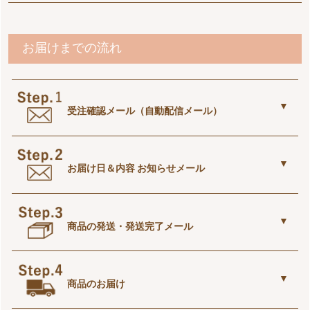
初めての方は、緑色の「初めてお買い物のお客様はこち
「注文を確定する」
をクリックするとご注文完了です。
ら」ボタンを。
お届けまでの流れ
Amazonアカウントでも大丈夫です！（→「amazon
pay」ボタン）
受注確認メール（自動配信メール）
ご注文完了後すぐに
お届け日＆内容 お知らせメール
【e-花屋さん】ご注文ありがとうございます
という件名の自動配信メールが届きます。
※届かない場合は、当店からのご注文確認メールも届
ご注文から1～2日以内に
かない可能性があります。
商品の発送・発送完了メール
ご注文のお礼と「お届け日」について
という件名のメールが届きます。
出荷手配が完了次第、
・ご注文の最終内容、お代金
商品のお届け
「
商品の発送が完了しました
」
・お届け日時
という件名の発送完了メールを送信します。
・配送先