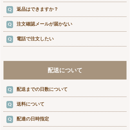
ャンセル後改めてご注文し直してください。
返品はできますか？
申し訳ございません。良品にお取替え致します。
キャンセル後、改めて欲しい商品をご購入ください。
万が一、不良がございましたら、お手数ですが電話か
注文確認メールが届かない
植物の返品は商品の性質上お受けできません。
メールで必ず3日以内にご連絡下さい。
鉢・資材ついてはやむを得ない場合のみ返品を承
欠品などでご返金させて頂く場合の振込手数料などは
ります
電話で注文したい
以下をご確認下さい。
当社にて負担いたします。
（但し、いかなる場合であっても当社負担の上限額と
当店では通常ご注文から翌営業日以内に、
して商品代金＋振込手数料を上限とさせて頂きま
原則としてインターネットでのご注文のみお受け
1．まずは当店までご連絡ください
【e8783.fs@po4.nsk.ne.jp】より
す。）
させていただいております。
2．当店の指示に従い、荷物を運送会社よりお客様負
「ご注文のお礼と「お届け日」について」を必ず送信
お見積り、ご相談等はお電話やメールにて対応さ
担にて発送してください。
しております。
配送について
配送中の花落ちに関しましては、植物の特性によりや
せていただけます。
3．商品が当店に到着後、数日以内にお支払い方法に
メールが届かないというお客様は下記の状況が考えら
むえない商品もございます。
応じた方法で商品代金を返金いたします
れますので、恐れ入りますが内容をご確認くださいま
仮にインターネットからのご注文でない限り、下記の
配送中の花落ち・葉痛みに関して不明な点があれば、
すようお願いいたします。
配送までの日数について
様な制限がございます。
ご連絡下さい。
※以下の場合は返品をお受けできません
1．お客様からのご連絡が、商品お届け日から7日を
フリーメールアドレスをお使いのお客様
ポイントの獲得・使用はできません。
送料について
商品に「予約商品」と書かれてないものは、２～4
但し、次の様な場合は不良品としての対応は致しかね
経過した場合
迷惑メール防止機能により当店からのメールが迷惑メ
クーポンの使用はできません。
日以内に当社から発送します。
ますのでご了承下さい。
2．開封、ご使用になられた商品
ールと間違えられ、受信画面に出てこない場合があり
お支払方法は「代金引換」「銀行振込」に限ります。
配達の日時指定
・植物は１つ１つ色や形状が違っております。
3．お客様の元でキズまたは、破損、汚損された商品
ます。
（生き物の特性上、写真と全く同じものを基本的には
4．商品の箱・説明書・部品等を、汚損・破損・紛
※複数ご注文頂き、その中に「予約商品」が混じって
迷惑メールフォルダやゴミ箱に振り分けられている可