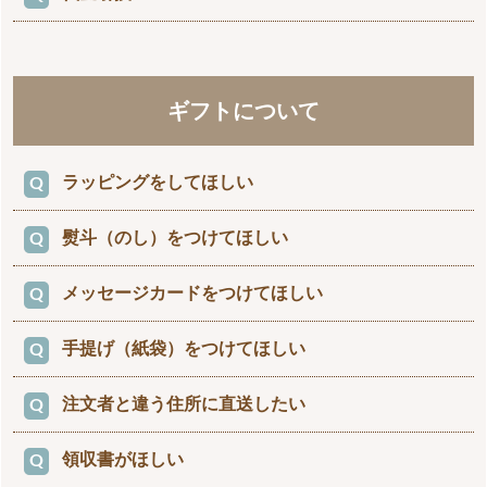
「Amazonアカウントでお支払い」ボタンから、
座のご案内、荷物の問い合わせ番号を記載したメール
上がり、お支払い内容が表示されます。
Amazon.co.jpに登録しているEメールアドレスとパス
銀行名:ゆうちょ銀行
をお送りしています。
お支払い内容をご確認のうえ「支払う」ボタンを押す
商品到着時、運送業者に商品代金を現金にてお支
ワードでログインして、配送先とクレジットカード情
支店名:三二八店
どれも大切なメールですので、万が一不達の場合には
と、PayPay残高から決済できます。
払い下さい。
報を選択するだけでお買い物できます。
口座種別:普通
当店までお問い合わせください。
口座番号:0164766
ギフトについて
お支払い総額は以下の通りです。
口座名義:（カ）オオイセンジュエン
（ご注文後に、お支払総額をメールでご連絡させて頂
【振込み手数料】
お客様負担
きます。）
ラッピングをしてほしい
ご注文後、お支払いに関するご案内メールをe-花屋さ
商品代金合計＋送料＋代引手数料（350円）
んからお送りいたします。
お届け時に配達員にお支払いください。
熨斗（のし）をつけてほしい
簡易ラッピングを無料でサービスします。
備考欄にご要望を書く欄があります。ラッピング方法
お支払いに関するご案内メールに記載の金額をご確認
メッセージカードをつけてほしい
短冊タイプの熨斗をお貼りします。
は当店スタッフにお任せください。
のうえ、お支払いください。
お支払い状況の確認後、発送手続きを開始いたしま
備考欄にご要望をお書き下さい。
手提げ（紙袋）をつけてほしい
簡易メッセージカードをお付けします。
※商品により、ラッピングができない商品もございま
す。お受け取り希望日をご指定の場合などは、お早め
す。
のお支払いをお願いいたします。
備考欄にご要望をお書き下さい。
注文者と違う住所に直送したい
申し訳ございません、ご用意しておりません。
10日以内にお支払いが確認できない場合、自動でご
当店での取扱商品の大きさが多岐に渡るため、紙袋の
注文をキャンセルいたします。
領収書がほしい
お届けのお荷物には商品の金額がわかる納品書等
ご用意はしておりません。
はお入れしておりませんのでご安心ください。