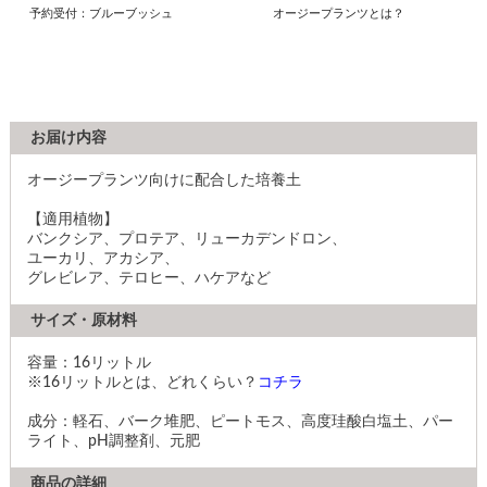
予約受付：ブルーブッシュ
オージープランツとは？
お届け内容
オージープランツ向けに配合した培養土
【適用植物】
バンクシア、プロテア、リューカデンドロン、
ユーカリ、アカシア、
グレビレア、テロヒー、ハケアなど
サイズ・原材料
容量：16リットル
※16リットルとは、どれくらい？
コチラ
成分：軽石、バーク堆肥、ピートモス、高度珪酸白塩土、パー
ライト、pH調整剤、元肥
商品の詳細