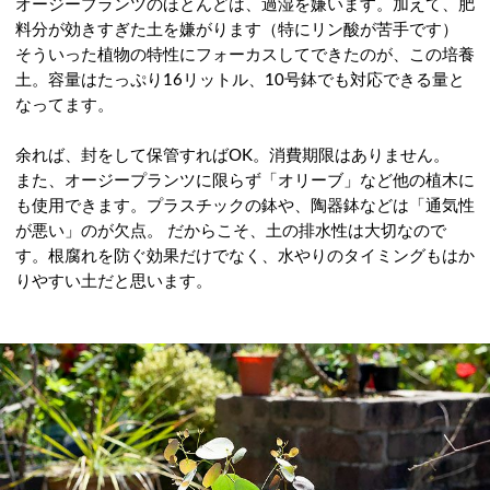
オージープランツのほとんどは、過湿を嫌います。加えて、肥
料分が効きすぎた土を嫌がります（特にリン酸が苦手です）
そういった植物の特性にフォーカスしてできたのが、この培養
土。容量はたっぷり16リットル、10号鉢でも対応できる量と
なってます。
余れば、封をして保管すればOK。消費期限はありません。
また、オージープランツに限らず「オリーブ」など他の植木に
も使用できます。プラスチックの鉢や、陶器鉢などは「通気性
が悪い」のが欠点。 だからこそ、土の排水性は大切なので
す。根腐れを防ぐ効果だけでなく、水やりのタイミングもはか
りやすい土だと思います。