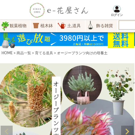
ログイン
観葉植物
植木鉢
土,道具
飾る雑貨
HOME
商品一覧
育てる道具
オージープランツ向けの培養土