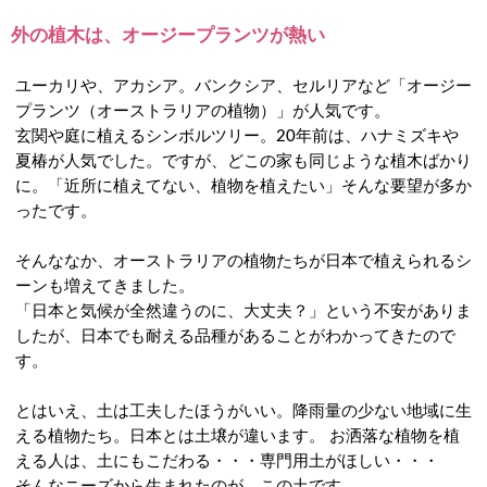
外の植木は、オージープランツが熱い
ユーカリや、アカシア。バンクシア、セルリアなど「オージー
プランツ（オーストラリアの植物）」が人気です。
玄関や庭に植えるシンボルツリー。20年前は、ハナミズキや
夏椿が人気でした。ですが、どこの家も同じような植木ばかり
に。「近所に植えてない、植物を植えたい」そんな要望が多か
ったです。
そんななか、オーストラリアの植物たちが日本で植えられるシ
ーンも増えてきました。
「日本と気候が全然違うのに、大丈夫？」という不安がありま
したが、日本でも耐える品種があることがわかってきたので
す。
とはいえ、土は工夫したほうがいい。降雨量の少ない地域に生
える植物たち。日本とは土壌が違います。 お洒落な植物を植
える人は、土にもこだわる・・・専門用土がほしい・・・
そんなニーズから生まれたのが、この土です。