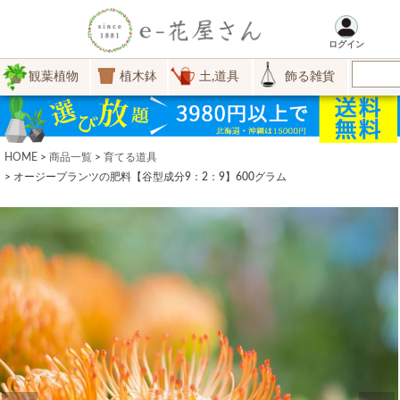
ログイン
観葉植物
植木鉢
土,道具
飾る雑貨
HOME
商品一覧
育てる道具
オージープランツの肥料【谷型成分9：2：9】600グラム