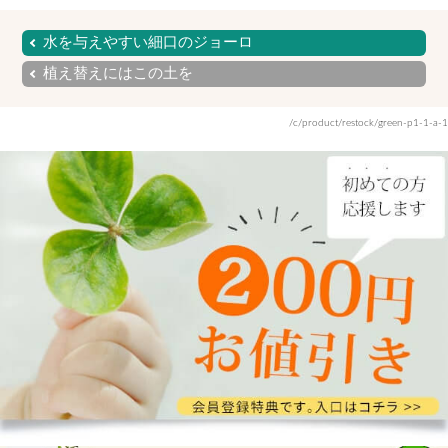
水を与えやすい細口のジョーロ
植え替えにはこの土を
/c/product/restock/green-p1-1-a-1