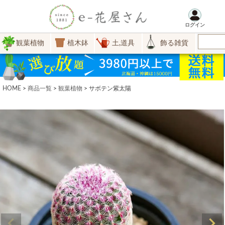
ログイン
観葉植物
植木鉢
土,道具
飾る雑貨
HOME
商品一覧
観葉植物
サボテン紫太陽