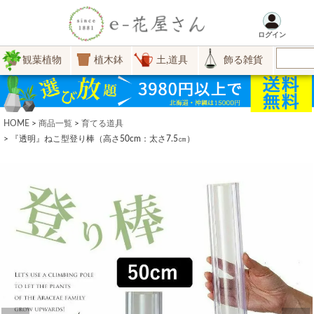
ログイン
観葉植物
植木鉢
土,道具
飾る雑貨
HOME
商品一覧
育てる道具
『透明』ねこ型登り棒（高さ50cm：太さ7.5㎝）