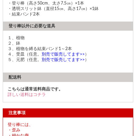
・登り棒（高さ50cm、太さ7.5㎝）×1本
・透明スリット鉢（直径15㎝、高さ17㎝）×1鉢
・結束バンド2本
登り棒以外に必要な道具
１、植物
２、鉢
３、植物を縛る結束バンド1～2本
４、受皿（任意。
別売で販売してます>>
）
５、元肥（任意。
別売で販売してます>>
）
配送料
こちらは通常送料商品です。
詳しい送料はコチラ
注意事項
登り棒には、
・歪み
・細かな傷