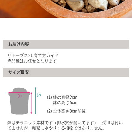
お届け内容
リトープス×1 育て方ガイド
※品種はお任せとなります
サイズ目安
(1)
鉢の直径9cm
鉢の高さ6cm
(2)
全体高さ8cm前後
鉢はテラコッタ素材です（排水穴が開いてます）。受皿は付い
てませんが、頻繁に水やりする植物ではありません。