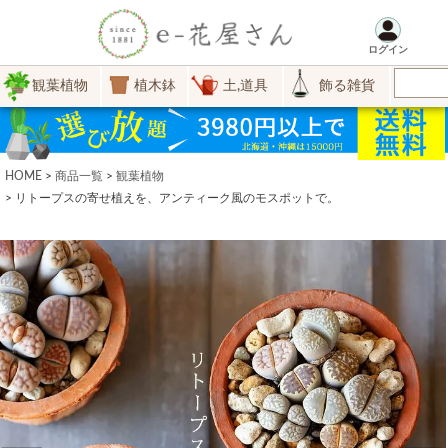
ログイン
観葉植物
植木鉢
土,道具
飾る雑貨
HOME
商品一覧
観葉植物
リトープスの寄せ植えを、アンティーク風のモスポットで。