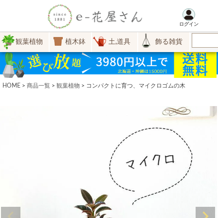
ログイン
観葉植物
植木鉢
土,道具
飾る雑貨
HOME
商品一覧
観葉植物
コンパクトに育つ、マイクロゴムの木