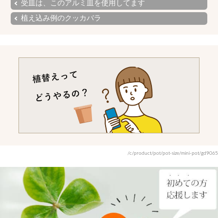
受皿は、このアルミ皿を使用してます
植え込み例のクッカバラ
/c/product/pot/pot-size/mini-pot/gd9065