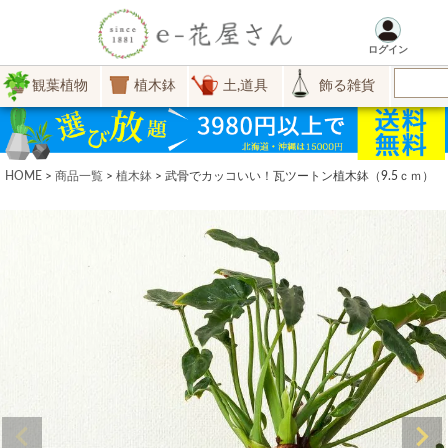
ログイン
観葉植物
植木鉢
土,道具
飾る雑貨
HOME
商品一覧
植木鉢
武骨でカッコいい！瓦ツートン植木鉢（9.5ｃｍ）