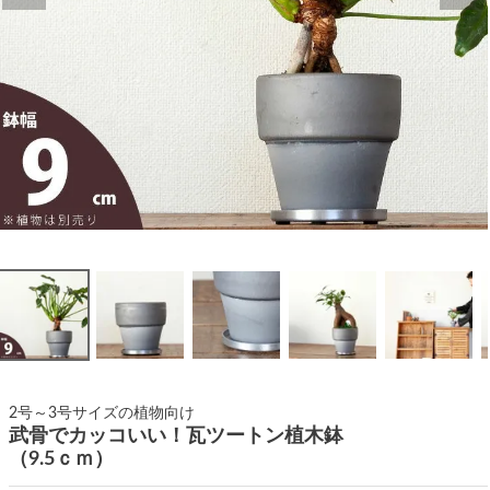
2号～3号サイズの植物向け
武骨でカッコいい！瓦ツートン植木鉢
（9.5ｃｍ）