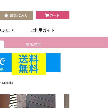
さんのこと
ご利用ガイド
飾る雑貨
るeco鉢）