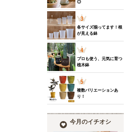
◎
各サイズ揃ってます！根
が見える鉢
プロも使う、元気に育つ
植木鉢
複数バリエーションあ
り！
今月のイチオシ