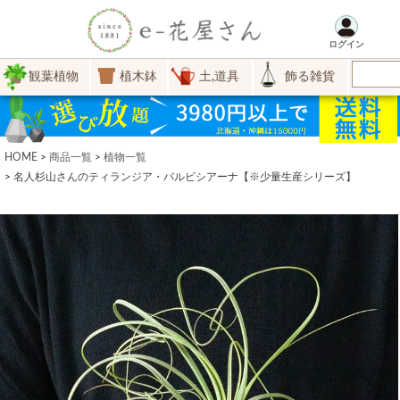
ログイン
観葉植物
植木鉢
土,道具
飾る雑貨
HOME
商品一覧
植物一覧
名人杉山さんのティランジア・バルビシアーナ【※少量生産シリーズ】