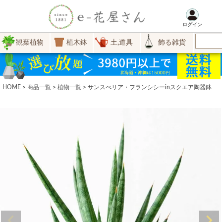
ログイン
観葉植物
植木鉢
土,道具
飾る雑貨
HOME
商品一覧
植物一覧
サンスべリア・フランシシーinスクエア陶器鉢