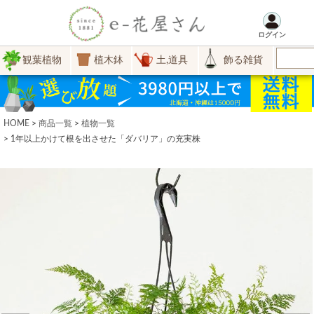
ログイン
観葉植物
植木鉢
土,道具
飾る雑貨
HOME
商品一覧
植物一覧
1年以上かけて根を出させた「ダバリア」の充実株