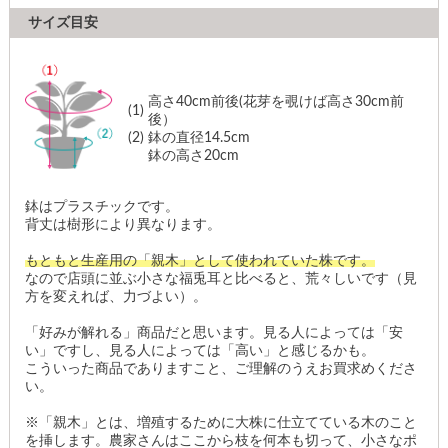
サイズ目安
高さ40cm前後(花芽を覗けば高さ30cm前
(1)
後）
(2)
鉢の直径14.5cm
鉢の高さ20cm
鉢はプラスチックです。
背丈は樹形により異なります。
もともと生産用の「親木」として使われていた株です。
なので店頭に並ぶ小さな福兎耳と比べると、荒々しいです（見
方を変えれば、力づよい）。
「好みが解れる」商品だと思います。見る人によっては「安
い」ですし、見る人によっては「高い」と感じるかも。
こういった商品でありますこと、ご理解のうえお買求めくださ
い。
※「親木」とは、増殖するために大株に仕立てている木のこと
を挿します。農家さんはここから枝を何本も切って、小さなポ