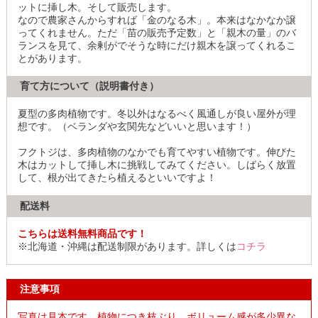
ットに挿し木。そして販売します。
なので農家さんからすれば「金のなる木」。本来はなかなか譲
ってくれません。ただ「苗の販売予定数」と「親木の量」のバ
ランスを見て、余剰がでそうな時にだけ親木を譲ってくれるこ
とがあります。
育て方について（説明書付き）
夏型の多肉植物です。冬以外はなるべく風通しが良い屋外が理
想です。（ベランダや玄関先などいいと思います！）
フクトジは、多肉植物のなかでも育てやすい植物です。伸びた
木はカットして挿し木に挑戦してみてください。しばらく放置
して、根が出てきたら植えるといいですよ！
配送料
こちらは送料無料商品です！
※北海道・沖縄は配送制限があります。詳しくは
コチラ
注意事項
写真は見本です。植物につき枝ぶり、ボリューム感が多少異な