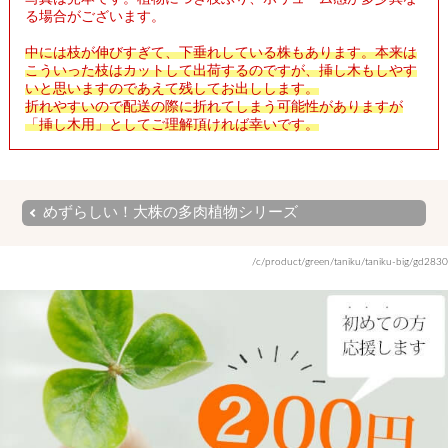
る場合がございます。
中には枝が伸びすぎて、下垂れしている株もあります。本来は
こういった枝はカットして出荷するのですが、挿し木もしやす
いと思いますのであえて残してお出しします。
折れやすいので配送の際に折れてしまう可能性がありますが
「挿し木用」としてご理解頂ければ幸いです。
めずらしい！大株の多肉植物シリーズ
/c/product/green/taniku/taniku-big/gd2830