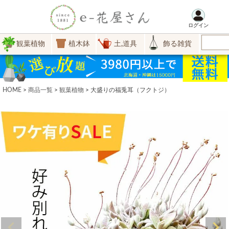
ログイン
観葉植物
植木鉢
土,道具
飾る雑貨
HOME
商品一覧
観葉植物
大盛りの福兎耳（フクトジ）