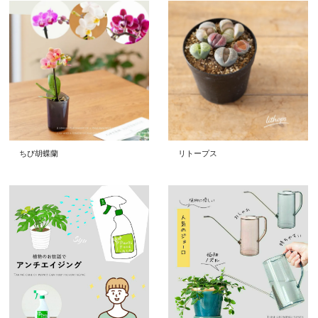
ちび胡蝶蘭
リトープス