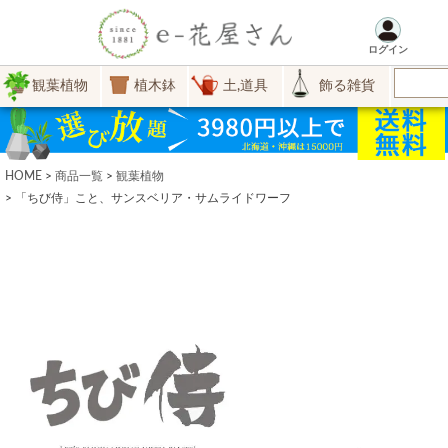
ログイン
観葉植物
植木鉢
土,道具
飾る雑貨
HOME
商品一覧
観葉植物
「ちび侍」こと、サンスベリア・サムライドワーフ