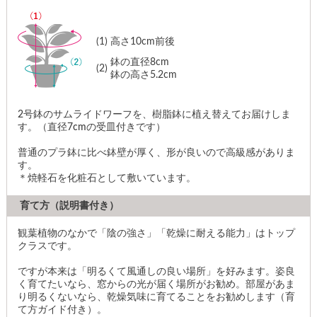
(1)
高さ10cm前後
鉢の直径8cm
(2)
鉢の高さ5.2cm
2号鉢のサムライドワーフを、樹脂鉢に植え替えてお届けしま
す。（直径7cmの受皿付きです）
普通のプラ鉢に比べ鉢壁が厚く、形が良いので高級感がありま
す。
＊焼軽石を化粧石として敷いています。
育て方（説明書付き）
観葉植物のなかで「陰の強さ」「乾燥に耐える能力」はトップ
クラスです。
ですが本来は「明るくて風通しの良い場所」を好みます。姿良
く育てたいなら、窓からの光が届く場所がお勧め。部屋があま
り明るくないなら、乾燥気味に育てることをお勧めします（育
て方ガイド付き）。