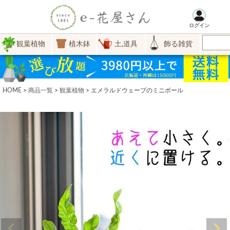
ログイン
観葉植物
植木鉢
土,道具
飾る雑貨
HOME
商品一覧
観葉植物
エメラルドウェーブのミニボール