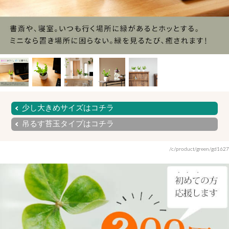
少し大きめサイズはコチラ
吊るす苔玉タイプはコチラ
/c/product/green/gd1627