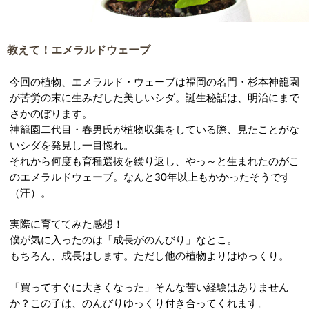
教えて！エメラルドウェーブ
今回の植物、エメラルド・ウェーブは福岡の名門・杉本神籠園
が苦労の末に生みだした美しいシダ。誕生秘話は、明治にまで
さかのぼります。
神籠園二代目・春男氏が植物収集をしている際、見たことがな
いシダを発見し一目惚れ。
それから何度も育種選抜を繰り返し、やっ～と生まれたのがこ
のエメラルドウェーブ。なんと30年以上もかかったそうです
（汗）。
実際に育ててみた感想！
僕が気に入ったのは「成長がのんびり」なとこ。
もちろん、成長はします。ただし他の植物よりはゆっくり。
「買ってすぐに大きくなった」そんな苦い経験はありません
か？この子は、のんびりゆっくり付き合ってくれます。