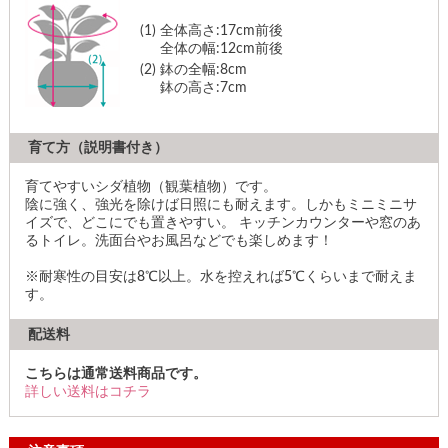
(1)
全体高さ:17cm前後
全体の幅:12cm前後
(2)
鉢の全幅:8cm
鉢の高さ:7cm
育て方（説明書付き）
育てやすいシダ植物（観葉植物）です。
陰に強く、強光を除けば日照にも耐えます。しかもミニミニサ
イズで、どこにでも置きやすい。 キッチンカウンターや窓のあ
るトイレ。洗面台やお風呂などでも楽しめます！
※耐寒性の目安は8℃以上。水を控えれば5℃くらいまで耐えま
す。
配送料
こちらは通常送料商品です。
詳しい送料はコチラ