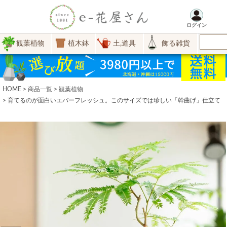
ログイン
観葉植物
植木鉢
土,道具
飾る雑貨
HOME
商品一覧
観葉植物
育てるのが面白いエバーフレッシュ。このサイズでは珍しい「幹曲げ」仕立て