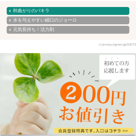
幹曲がりのパキラ
水を与えやすい細口のジョーロ
元気長持ち！活力剤
/c/product/green/gd10073