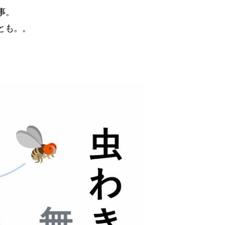
事。
とも。。