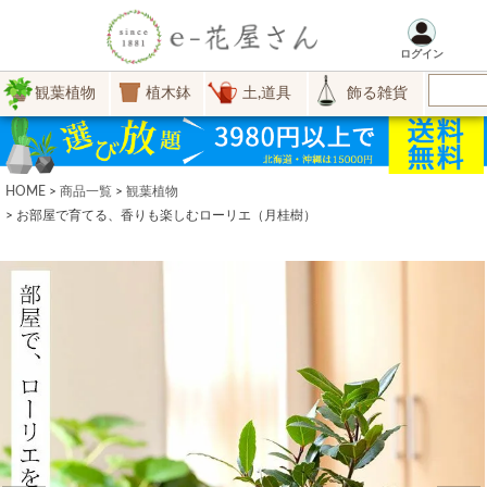
ログイン
観葉植物
植木鉢
土,道具
飾る雑貨
HOME
商品一覧
観葉植物
お部屋で育てる、香りも楽しむローリエ（月桂樹）