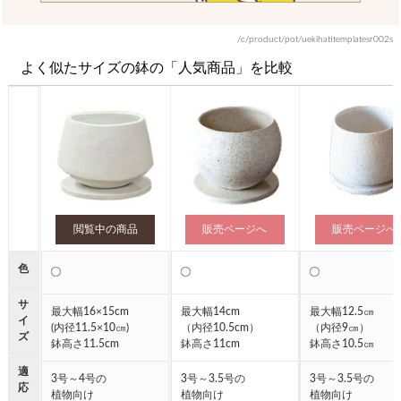
/c/product/pot/uekihatitemplatesr002s
よく似たサイズの鉢の「人気商品」を比較
閲覧中の商品
販売ページへ
販売ページへ
色
●
●
●
サ
最大幅16×15cm
最大幅14cm
最大幅12.5㎝
イ
(内径11.5×10㎝)
（内径10.5cm）
（内径9㎝）
ズ
鉢高さ11.5cm
鉢高さ11cm
鉢高さ10.5㎝
適
3号～4号の
3号～3.5号の
3号～3.5号の
応
植物向け
植物向け
植物向け