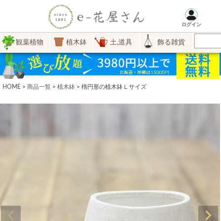
ログイン
観葉植物
植木鉢
土,道具
飾る雑貨
HOME
商品一覧
植木鉢
楕円形の植木鉢Ｌサイズ