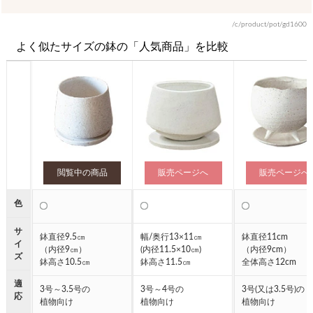
/c/product/pot/gd1600
よく似たサイズの鉢の「人気商品」を比較
閲覧中の商品
販売ページへ
販売ページへ
色
●
●
●
サ
鉢直径9.5㎝
幅/奥行13×11㎝
鉢直径11cm
イ
（内径9㎝）
(内径11.5×10㎝)
（内径9cm）
ズ
鉢高さ10.5㎝
鉢高さ11.5㎝
全体高さ12cm
適
3号～3.5号の
3号～4号の
3号(又は3.5号)の
応
植物向け
植物向け
植物向け