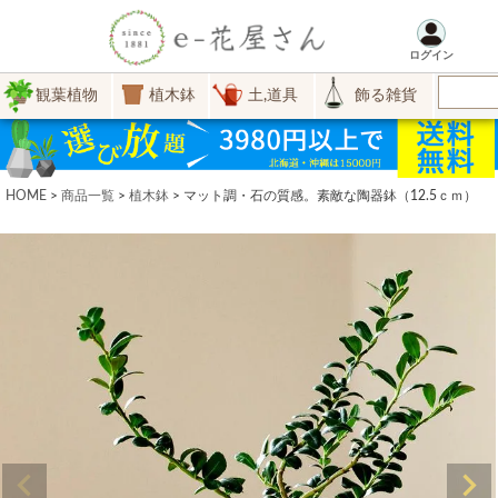
ログイン
観葉植物
植木鉢
土,道具
飾る雑貨
HOME
商品一覧
植木鉢
マット調・石の質感。素敵な陶器鉢（12.5ｃｍ）