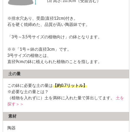
(3)
高さ:10.5cm（受皿含む）
※排水穴あり、受皿(直径12cm)付き。
石を硬く焼締めた、品質が高い陶器鉢です。
「3号～3.5号サイズの植物向け」の鉢となります。
※※「1号＝鉢の直径3cm」です。
3号サイズの植物とは、
直径9cmの鉢に植えられた植物のことを指します。
土の量
この鉢に必要な土の量は
【約0.7リットル】
※必要な土の量とは？
（植物を入れずに）土を満杯に入れた量で算出してます。
土を
探す＞＞
素材
陶器