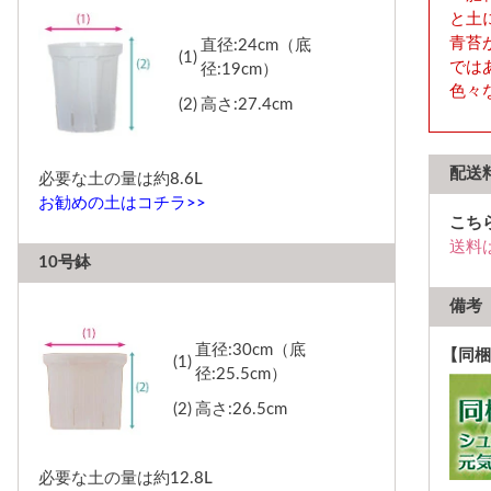
と土
青苔
直径:24cm（底
(1)
では
径:19cm）
色々
(2)
高さ:27.4cm
配送
必要な土の量は約8.6L
お勧めの土はコチラ>>
こち
送料
10号鉢
備考
直径:30cm（底
【同梱
(1)
径:25.5cm）
(2)
高さ:26.5cm
必要な土の量は約12.8L