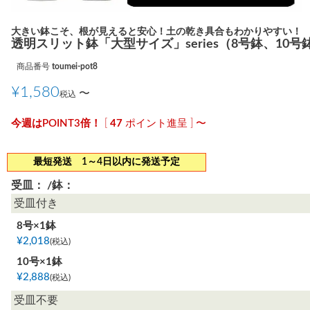
大きい鉢こそ、根が見えると安心！土の乾き具合もわかりやすい！
透明スリット鉢「大型サイズ」series（8号鉢、10号
商品番号
toumei-pot8
¥
1,580
〜
税込
[
47
ポイント進呈 ]
〜
最短発送 1～4日以内に発送予定
受皿：
鉢：
受皿付き
8号×1鉢
¥
2,018
税込
10号×1鉢
¥
2,888
税込
受皿不要