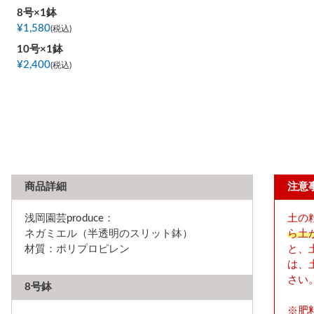
8号×1鉢
¥
1,580
税込
10号×1鉢
¥
2,400
税込
商品詳細
注意
浅岡園芸produce：
土の
ネガミエル（半透明のスリット鉢）
ら土
材質：ポリプロピレン
と、
は、
さい
8号鉢
※肥