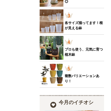
◎
各サイズ揃ってます！根
が見える鉢
プロも使う、元気に育つ
植木鉢
複数バリエーションあ
り！
今月のイチオシ