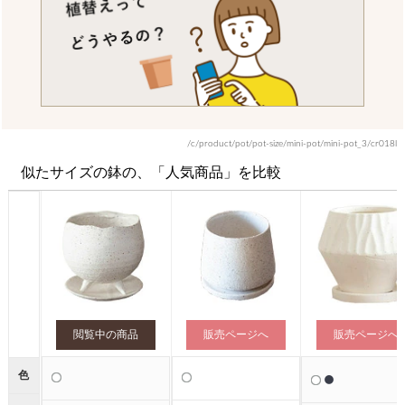
/c/product/pot/pot-size/mini-pot/mini-pot_3/cr018l
似たサイズの鉢の、「人気商品」を比較
閲覧中の商品
販売ページへ
販売ページへ
●
●
色
●
●