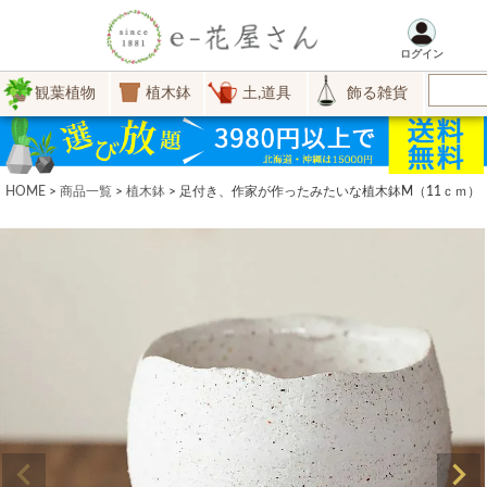
ログイン
観葉植物
植木鉢
土,道具
飾る雑貨
HOME
商品一覧
植木鉢
足付き、作家が作ったみたいな植木鉢M（11ｃｍ）