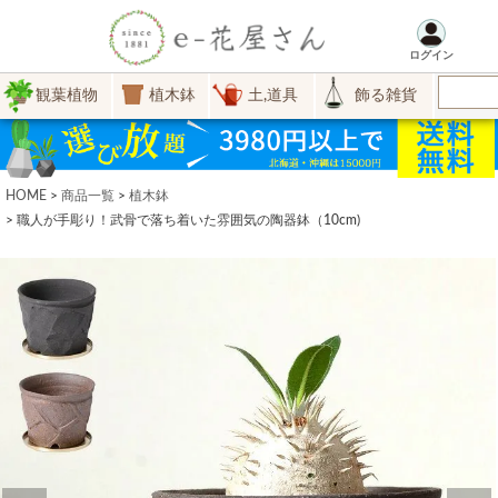
ログイン
観葉植物
植木鉢
土,道具
飾る雑貨
HOME
商品一覧
植木鉢
職人が手彫り！武骨で落ち着いた雰囲気の陶器鉢（10cm)