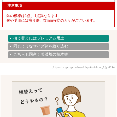
注意事項
鉢の模様は1点、1点異なります。
鉢や受皿には擦り傷、数mm程度のカケがございます。
植え替えにはプレミアム用土
同じようなサイズ鉢を絞り込む
こちらも国産！美濃焼の植木鉢
/c/product/pot/pot-size/mini-pot/mini-pot_2/gd8194