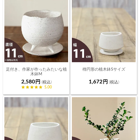
足付き、作家が作ったみたいな植
楕円形の植木鉢Sサイズ
木鉢M
（11ｃｍ）
2,580
1,672
5.00