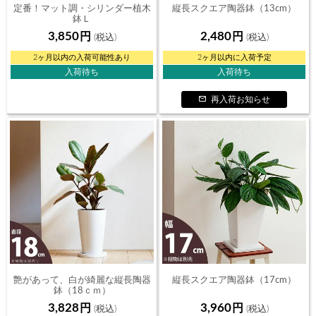
定番！マット調・シリンダー植木
縦長スクエア陶器鉢（13cm）
鉢Ｌ
（18ｃｍ）
3,850
2,480
2ヶ月以内の入荷可能性あり
2ヶ月以内に入荷予定
入荷待ち
入荷待ち
再入荷お知らせ
艶があって、白が綺麗な縦長陶器
縦長スクエア陶器鉢（17cm）
鉢（18ｃｍ）
3,828
3,960