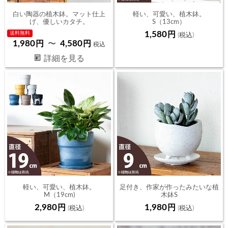
白い陶器の植木鉢。マット仕上
軽い、可愛い、植木鉢。
げ、優しいカタチ。
S（13cm）
1,580
送料無料
1,980
4,580
〜
税込
詳細を見る
軽い、可愛い、植木鉢。
足付き、作家が作ったみたいな植
M（19cm)
木鉢S
（9ｃｍ）
2,980
1,980