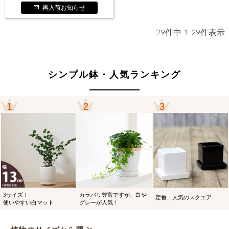
再入荷お知らせ
29
件中
1
-
29
件表示
シンプル鉢・人気ランキング
3サイズ！
カラバリ豊富ですが、白や
定番、人気のスクエア
使いやすい白マット
グレーが人気！