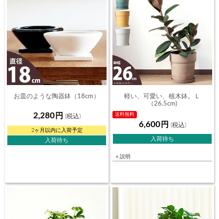
お皿のような陶器鉢（18cm）
軽い、可愛い、植木鉢。Ｌ
（26.5cm)
2,280
送料無料
6,600
2ヶ月以内に入荷予定
入荷待ち
入荷待ち
＋説明