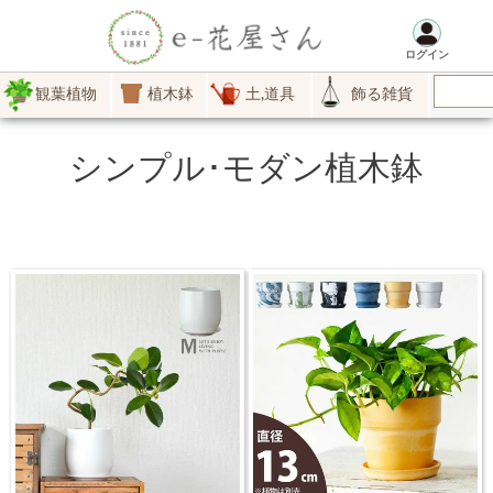
ログイン
観葉植物
植木鉢
土,道具
飾る雑貨
シンプル･モダン植木鉢