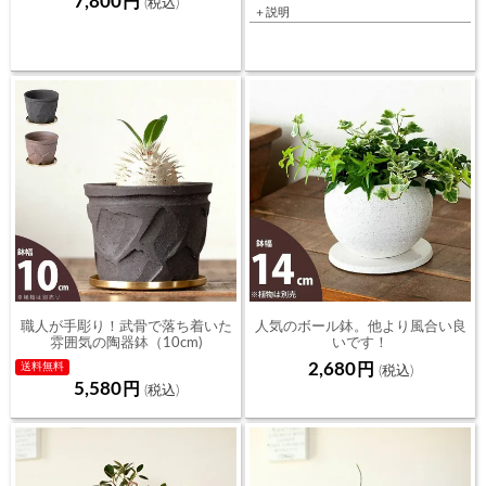
7,800
＋説明
職人が手彫り！武骨で落ち着いた
人気のボール鉢。他より風合い良
雰囲気の陶器鉢（10cm)
いです！
（14ｃｍ）
2,680
送料無料
5,580