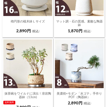
楕円形の植木鉢Ｌサイズ
マット調・石の質感。素敵な陶器
鉢
（12.5ｃｍ）
2,890
1,870
抹茶碗をワイルドに演出！溶岩陶
美濃焼×モダン「水ゴテ」手作り
器鉢（13cm)
POT（陶器鉢）
2,890
送料無料