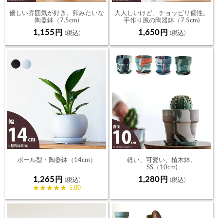
優しい雰囲気が好き。卵みたいな
大人しいけど、チョッピリ個性。
陶器鉢（7.5cm)
手作り風の陶器鉢（7.5cm)
1,155
1,650
ボール型・陶器鉢（14cm）
軽い、可愛い、植木鉢。
SS（10cm)
1,265
1,280
5.00