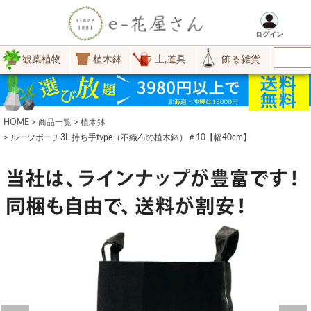
ログイン
観葉植物
植木鉢
土,道具
飾る雑貨
HOME
商品一覧
植木鉢
ルーツポーチ3L 持ち手type（不織布の植木鉢）＃10【幅40cm】