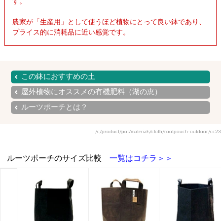
す。
農家が「生産用」として使うほど植物にとって良い鉢であり、
プライス的に消耗品に近い感覚です。
この鉢におすすめの土
屋外植物にオススメの有機肥料（湖の恵）
ルーツポーチとは？
/c/product/pot/materials/cloth/rootpouch-outdoor/cc23
ルーツポーチのサイズ比較
一覧はコチラ＞＞