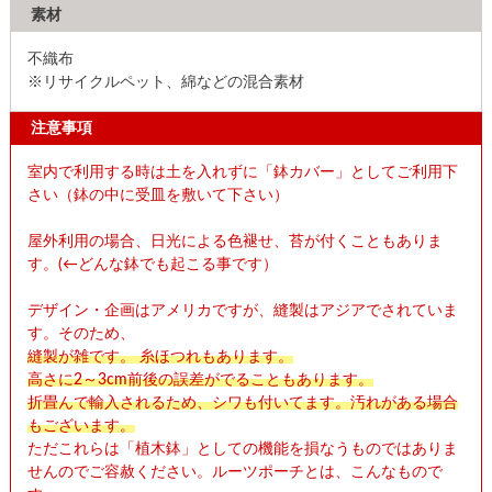
素材
不織布
※リサイクルペット、綿などの混合素材
注意事項
室内で利用する時は土を入れずに「鉢カバー」としてご利用下
さい（鉢の中に受皿を敷いて下さい）
屋外利用の場合、日光による色褪せ、苔が付くこともありま
す。(←どんな鉢でも起こる事です）
デザイン・企画はアメリカですが、縫製はアジアでされていま
す。そのため、
縫製が雑です。 糸ほつれもあります。
高さに2～3cm前後の誤差がでることもあります。
折畳んで輸入されるため、シワも付いてます。汚れがある場合
もございます。
ただこれらは「植木鉢」としての機能を損なうものではありま
せんのでご容赦ください。ルーツポーチとは、こんなもので