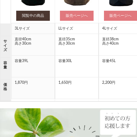
閲覧中の商品
販売ページへ
販売ページへ
3Lサイズ
LLサイズ
4Lサイズ
直径40cm
直径35cm
直径38cm
サ
高さ30cm
高さ30cm
高さ40cm
イ
ズ
容量39L
容量30L
容量45L
容
量
1,870円
1,650円
2,200円
価
格