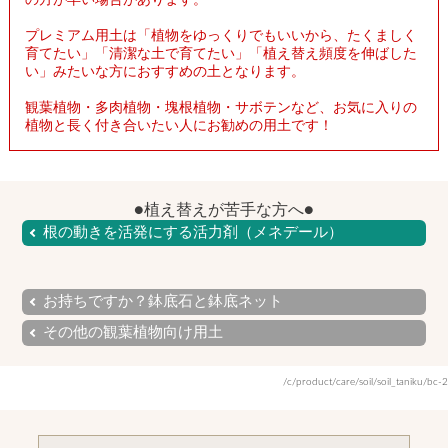
プレミアム用土は「植物をゆっくりでもいいから、たくましく
育てたい」「清潔な土で育てたい」「植え替え頻度を伸ばした
い」みたいな方におすすめの土となります。
観葉植物・多肉植物・塊根植物・サボテンなど、お気に入りの
植物と長く付き合いたい人にお勧めの用土です！
●植え替えが苦手な方へ●
根の動きを活発にする活力剤（メネデール）
お持ちですか？鉢底石と鉢底ネット
その他の観葉植物向け用土
/c/product/care/soil/soil_taniku/bc-2