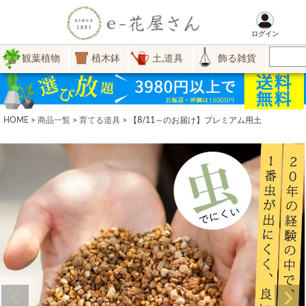
ログイン
観葉植物
植木鉢
土,道具
飾る雑貨
HOME
商品一覧
育てる道具
【8/11～のお届け】プレミアム用土