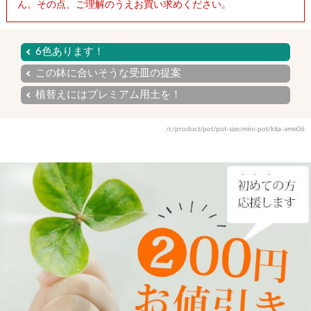
ん。その点、ご理解のうえお買い求めください。
6色あります！
この鉢に合いそうな受皿の提案
植替えにはプレミアム用土を！
/c/product/pot/pot-size/mini-pot/kita-ame06