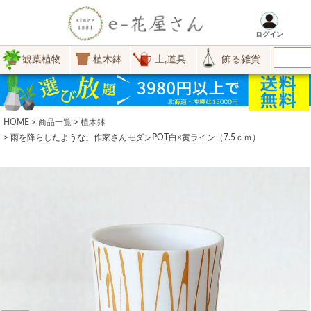
ログイン
観葉植物
植木鉢
土,道具
飾る雑貨
HOME
商品一覧
植木鉢
雨を降らしたような。作家さんモダンPOT白×黄ライン（7.5ｃｍ）