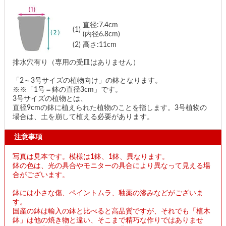
直径:7.4cm
(1)
(内径6.8cm)
(2)
高さ:11cm
排水穴有り（専用の受皿はありません）
「2～3号サイズの植物向け」の鉢となります。
※※「1号＝鉢の直径3cm」です。
3号サイズの植物とは、
直径9cmの鉢に植えられた植物のことを指します。3号植物の
場合は、土を崩して植える必要があります。
注意事項
写真は見本です。模様は1鉢、1鉢、異なります。
鉢の色は、光の具合やモニターの具合により異なって見える場
合がございます。
鉢には小さな傷、ペイントムラ、釉薬の滲みなどがございま
す。
国産の鉢は輸入の鉢と比べると高品質ですが、それでも「植木
鉢」は他の焼き物と違い、そこまで精巧な作りではありませ