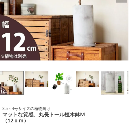
3.5～4号サイズの植物向け
マットな質感、丸長トール植木鉢M
（12ｃｍ）