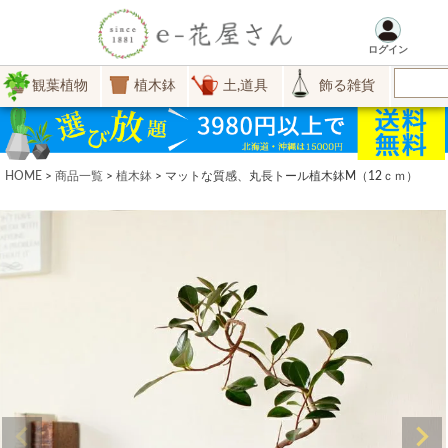
ログイン
観葉植物
植木鉢
土,道具
飾る雑貨
HOME
商品一覧
植木鉢
マットな質感、丸長トール植木鉢M（12ｃｍ）