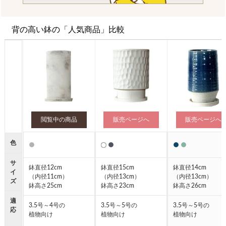
背の高い鉢の「人気商品」比較
閲覧中の商品
販売ページへ
販売ページへ
色
●
●
●
●
●
サ
鉢直径12cm
鉢直径15cm
鉢直径14cm
イ
（内径11cm）
（内径13cm）
（内径13cm）
ズ
鉢高さ25cm
鉢高さ23cm
鉢高さ26cm
適
3.5号～4号の
3.5号～5号の
3.5号～5号の
応
植物向け
植物向け
植物向け