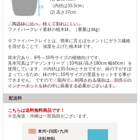
（内径は35.5cm）
(2)
高さ37cm
「陶器鉢に比べ、軽くて割れにくい」
ファイバークレイ素材の植木鉢。（重量は6kg）
※ファイバークレイとは、簡単に言えばセメントにガラス繊維
を混ぜることで、強度を上げた植木鉢です。
排水穴あり。8号～10号サイズの植物向けです。
見本写真はアマゾンオリーブ（10号鉢/高さ180cm 幅60cm）を
使用しています。※内径は35.5cmと十分ですが、鉢の下がすぼ
まっているため、鉢の中に10号サイズの受皿をセットする事が
できません。 ですので
「室内で」利用される場合は、別売りの
インナーポットを鉢の中に装着する必要がございます。
配送料
こちらは送料無料商品です！
※北海道・沖縄は一部負担がございます。