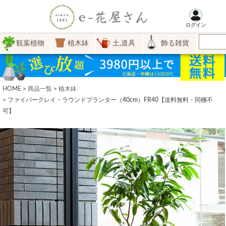
ログイン
観葉植物
植木鉢
土,道具
飾る雑貨
HOME
商品一覧
植木鉢
ファイバークレイ・ラウンドプランター（40cm）FR40【送料無料・同梱不
可】