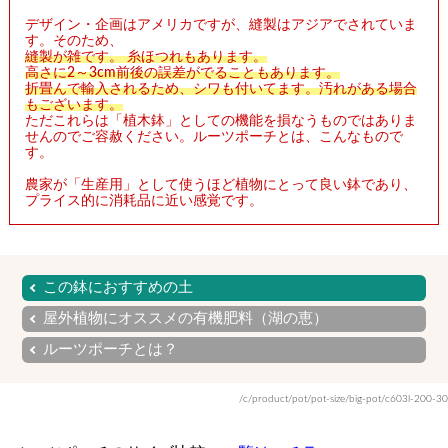
デザイン・企画はアメリカですが、縫製はアジアでされていま
す。そのため、
縫製が雑です。 糸ほつれもあります。
高さに2～3cm前後の誤差がでることもあります。
折畳んで輸入されるため、シワも付いてます。汚れがある場合
もございます。
ただこれらは「植木鉢」としての機能を損なうものではありま
せんのでご容赦ください。ルーツポーチとは、こんなもので
す。
農家が「生産用」として使うほど植物にとって良い鉢であり、
プライス的に消耗品に近い感覚です。
この鉢におすすめの土
屋外植物にオススメの有機肥料（湖の恵）
ルーツポーチとは？
/c/product/pot/pot-size/big-pot/c603l-200-30