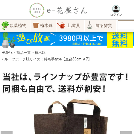
ログイン
観葉植物
植木鉢
土,道具
飾る雑貨
HOME
商品一覧
植木鉢
ルーツポーチLLサイズ：持ち手type【直径35cm ＃7】