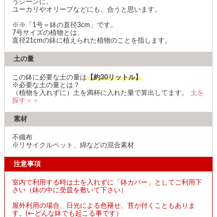
うシーンに。
ユーカリやオリーブなどにも、合うと思います。
※※「1号＝鉢の直径3cm」です。
7号サイズの植物とは、
直径21cmの鉢に植えられた植物のことを指します。
土の量
この鉢に必要な土の量は
【約30リットル】
※必要な土の量とは？
（植物を入れずに）土を満杯に入れた量で算出してます。
土を
探す＞＞
素材
不織布
※リサイクルペット、綿などの混合素材
注意事項
室内で利用する時は土を入れずに「鉢カバー」としてご利用下
さい（鉢の中に受皿を敷いて下さい）
屋外利用の場合、日光による色褪せ、苔が付くこともありま
す。(←どんな鉢でも起こる事です）