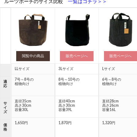
ルーツポーチのサイズ比較
一覧はコチラ＞＞
閲覧中の商品
販売ページへ
販売ページへ
LLサイズ
3Lサイズ
Lサイズ
7号～8号の
8号～10号の
6号～8号の
適
植物向け
植物向け
植物向け
応
直径35cm
直径40cm
直径28cm
サ
高さ30cm
高さ30cm
高さ26cm
イ
容量30L
容量39L
容量16L
ズ
1,650円
1,870円
1,320円
価
格