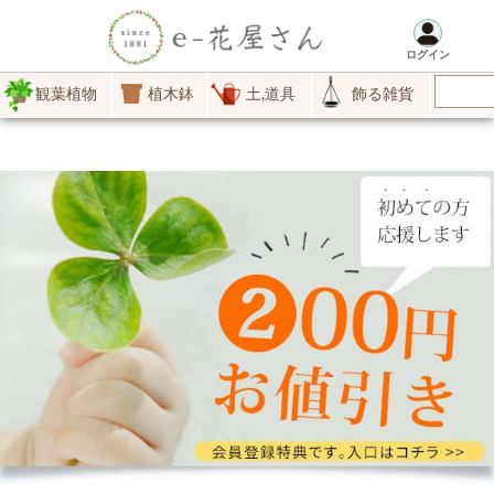
ログイン
観葉植物
植木鉢
土,道具
飾る雑貨