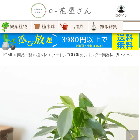
ログイン
観葉植物
植木鉢
土,道具
飾る雑貨
HOME
商品一覧
植木鉢
ツートンCOLORのシリンダー陶器鉢（9.5ｃｍ）