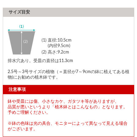
サイズ目安
(1)
直径:10.5cm
(内径9.5cm)
(2)
高さ:9.2cm
排水穴あり。受皿の直径は11.3cm
2.5号～3号サイズの植物（＝直径が7～9cmの鉢に植えてある植
物)にお勧めの植木鉢です。
注意事項
鉢や受皿には傷、小さなカケ、ガタツキ等がありますが、
品質が悪いというより「植木鉢とはこんなもの」となります。
予めご理解ください。
※鉢の色味は光の具合、モニターによって異なって見える場合
がございます。