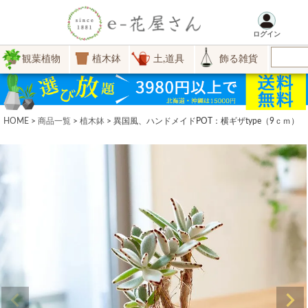
ログイン
観葉植物
植木鉢
土,道具
飾る雑貨
HOME
商品一覧
植木鉢
異国風、ハンドメイドPOT：横ギザtype（9ｃｍ）