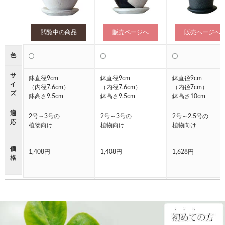
閲覧中の商品
販売ページへ
販売ページへ
●
●
●
色
サ
鉢直径9cm
鉢直径9cm
鉢直径9cm
イ
（内径7.6cm）
（内径7.6cm）
（内径7cm）
ズ
鉢高さ9.5cm
鉢高さ9.5cm
鉢高さ10cm
適
2号～3号の
2号～3号の
2号～2.5号の
応
植物向け
植物向け
植物向け
価
1,408円
1,408円
1,628円
格