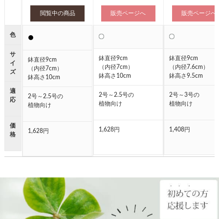
閲覧中の商品
販売ページへ
販売ページへ
色
●
●
●
サ
鉢直径9cm
鉢直径9cm
鉢直径9cm
イ
（内径7cm）
（内径7.6cm）
（内径7cm）
ズ
鉢高さ10cm
鉢高さ9.5cm
鉢高さ10cm
適
2号～2.5号の
2号～3号の
2号～2.5号の
応
植物向け
植物向け
植物向け
価
1,628円
1,408円
1,628円
格