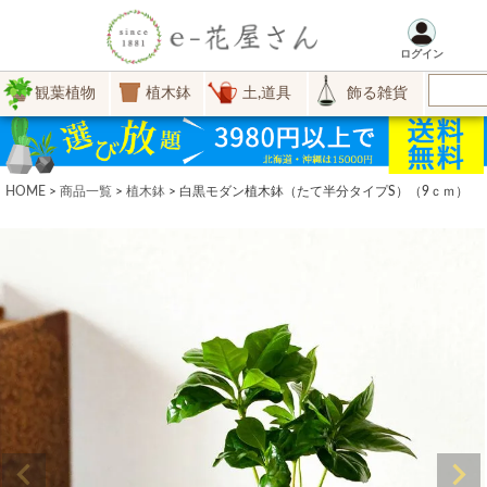
ログイン
観葉植物
植木鉢
土,道具
飾る雑貨
HOME
商品一覧
植木鉢
白黒モダン植木鉢（たて半分タイプS）（9ｃｍ）