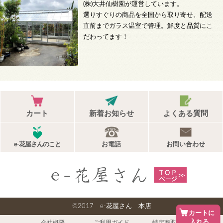
(株)大井仙樹園が運営しています。
選りすぐりの商品を全国から取り寄せ、配送
直前までガラス温室で管理。鮮度と品質にこ
だわってます！
カート
新着お知らせ
よくある質問
e-花屋さんのこと
お電話
お問い合わせ
©2017 e-花屋さん 本店
カートに
入れる
会社概要
ご利用ガイド
特定商取引法