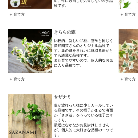
め、年に数回しか入荷しない希少品
種です。
＋ 育て方
＋ 育て方
きららの森
比較的、新しい品種。雪蛍と同じく
廣野園芸さんのオリジナル品種で
す。葉の縁をきれいに縁取る斑がと
ても綺麗な品種です。
また育てやすいので、個人的なお気
に入り品種です。
＋ 育て方
＋ 育て方
サザナミ
葉が波打った様に少しカールしてい
る品種です。その様子がまるで海面
が「さざ波」をうっている様子にそ
っくり。
最近はなかなかお見掛けしません
が、個人的に大好きな品種の一つで
す。