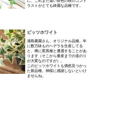
に、これまた濃い茶色の枝のコント
ラストがとても綺麗な品種です。
ピッツホワイト
浦島農園さん、オリジナル品種。年
に数万鉢ものヘデラを生産してる
と、稀に変異種と遭遇することがあ
ります（そこから量産までの道のり
が大変なのですが）。
このピッツホワイトも偶然見つかっ
た新品種。神様に感謝しないといけ
ませんね。