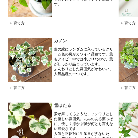
す。
＋ 育て方
＋ 育て方
カノン
葉の縁にランダムに入っているクリ
ーム色の斑がカワイイ品種です。葉
もアイビー中では小ぶりなので、葉
がしっかり詰まっています。
ふんわりとした雰囲気がかわいい、
人気品種の一つです。
＋ 育て方
＋ 育て方
雪ほたる
蛍が舞ってるような、フンワリとし
た優しい雰囲気。丸みのある葉っぱ
に、優しく浮かぶ斑が何とも言えな
い可愛さです。
人気と正反対に生産量が少ないた