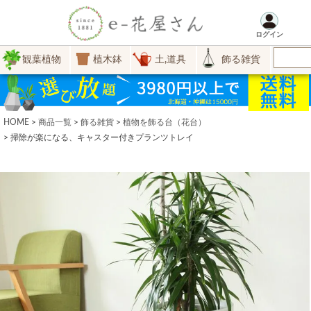
ログイン
観葉植物
植木鉢
土,道具
飾る雑貨
HOME
商品一覧
飾る雑貨
植物を飾る台（花台）
掃除が楽になる、キャスター付きプランツトレイ