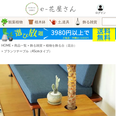
ログイン
観葉植物
植木鉢
土,道具
飾る雑貨
HOME
商品一覧
飾る雑貨
植物を飾る台（花台）
プランツテーブル（45cmタイプ）