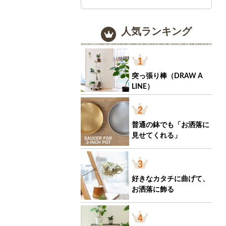
人気ランキング
突っ張り棒（DRAW A
LINE）
普通の鉢でも「お洒落に
見せてくれる」
好きなカタチに曲げて、
お洒落に飾る