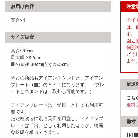
お届け内容
注意
花台×1
アイ
は、
す。
サイズ目安
園芸
個別
高さ:20cm
どう
最大幅:38.5cm
また
皿の直径:30cm(内寸25.5cm）
※どの商品もアイアンスタンドと、アイアン
配送
プレート（皿）のＳＥＴになります。 （プレ
ートとスタンドは、取外し可能です。）
こち
送料
アイアンプレートは「受皿」としても利用可
能です。
ただ植物毎に別途受皿を用意し、アイアンプ
備考
レートは「台」として利用したほうが、綺麗
な状態を維持できます。
【同梱