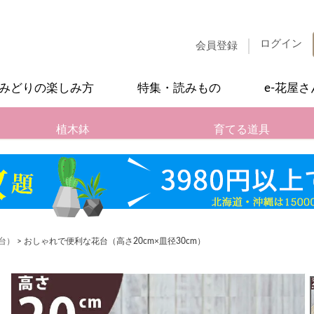
ログイン
会員登録
みどりの楽しみ方
特集・読みもの
e-花屋
植木鉢
育てる道具
台）
おしゃれで便利な花台（高さ20cm×皿径30cm）