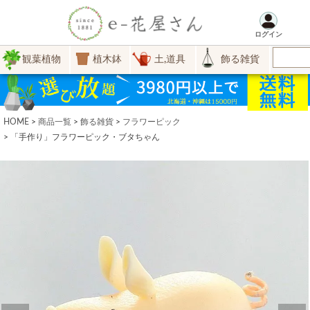
ログイン
観葉植物
植木鉢
土,道具
飾る雑貨
HOME
商品一覧
飾る雑貨
フラワーピック
「手作り」フラワーピック・ブタちゃん