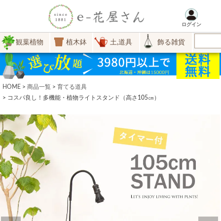
ログイン
観葉植物
植木鉢
土,道具
飾る雑貨
HOME
商品一覧
育てる道具
コスパ良し！多機能・植物ライトスタンド（高さ105㎝）