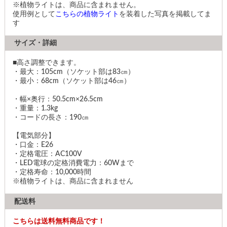
※植物ライトは、商品に含まれません。
使用例として
こちらの植物ライト
を装着した写真を掲載してま
す
サイズ・詳細
■高さ調整できます。
・最大：105cm（ソケット部は83㎝）
・最小：68cm（ソケット部は46㎝）
・幅×奥行：50.5cm×26.5cm
・重量：1.3kg
・コードの長さ：190㎝
【電気部分】
・口金：E26
・定格電圧：AC100V
・LED電球の定格消費電力：60Wまで
・定格寿命：10,000時間
※植物ライトは、商品に含まれません
配送料
こちらは送料無料商品です！