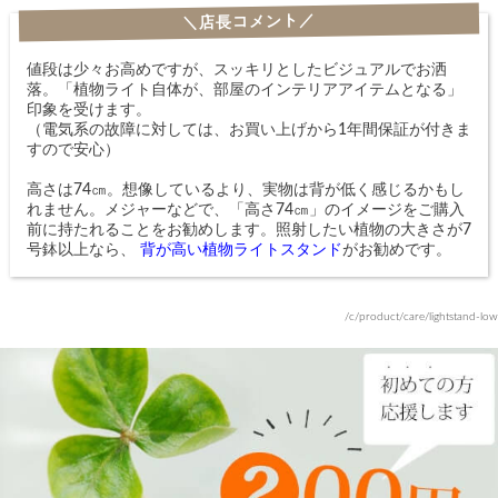
＼店長コメント／
値段は少々お高めですが、スッキリとしたビジュアルでお洒
落。「植物ライト自体が、部屋のインテリアアイテムとなる」
印象を受けます。
（電気系の故障に対しては、お買い上げから1年間保証が付きま
すので安心）
高さは74㎝。想像しているより、実物は背が低く感じるかもし
れません。メジャーなどで、「高さ74㎝」のイメージをご購入
前に持たれることをお勧めします。照射したい植物の大きさが7
号鉢以上なら、
背が高い植物ライトスタンド
がお勧めです。
/c/product/care/lightstand-low