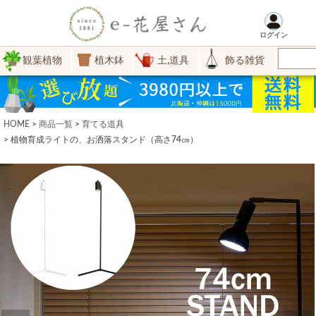
ログイン
観葉植物
植木鉢
土,道具
飾る雑貨
HOME
商品一覧
育てる道具
植物育成ライトの、お洒落スタンド（高さ74㎝）