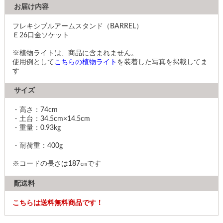
お届け内容
フレキシブルアームスタンド（BARREL）
Ｅ26口金ソケット
※植物ライトは、商品に含まれません。
使用例として
こちらの植物ライト
を装着した写真を掲載してま
す
サイズ
・高さ：74cm
・土台：34.5cm×14.5cm
・重量：0.93kg
・耐荷重：400g
※コードの長さは187㎝です
配送料
こちらは送料無料商品です！