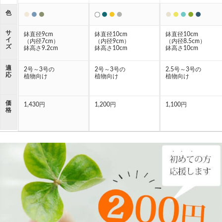
●
●
●
●
●
●
●
●
●
●
●
色
●
サ
鉢直径9cm
鉢直径10cm
鉢直径10cm
イ
（内径7cm）
（内径9cm）
（内径8.5cm）
ズ
鉢高さ9.2cm
鉢高さ10cm
鉢高さ10cm
適
2号～3号の
2号～3号の
2.5号～3号の
応
植物向け
植物向け
植物向け
価
1,430円
1,200円
1,100円
格