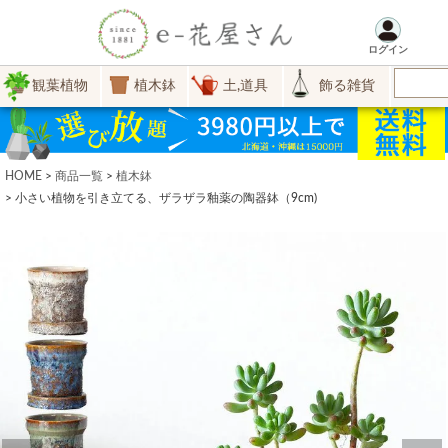
ログイン
観葉植物
植木鉢
土,道具
飾る雑貨
HOME
商品一覧
植木鉢
小さい植物を引き立てる、ザラザラ釉薬の陶器鉢（9cm)