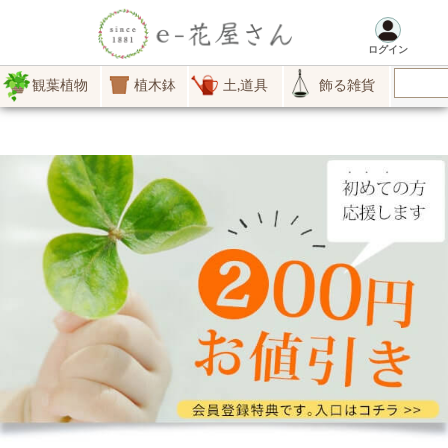
ログイン
観葉植物
植木鉢
土,道具
飾る雑貨