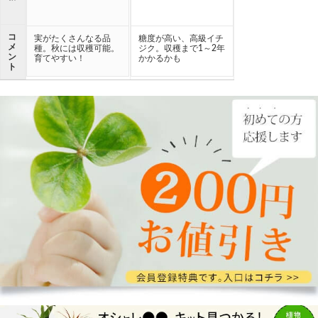
コ
実がたくさんなる品
糖度が高い、高級イチ
メ
種。秋には収穫可能。
ジク。収穫まで1～2年
ン
育てやすい！
かかるかも
ト