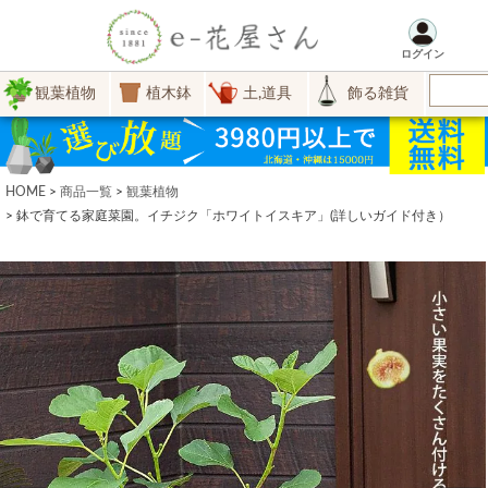
ログイン
観葉植物
植木鉢
土,道具
飾る雑貨
HOME
商品一覧
観葉植物
鉢で育てる家庭菜園。イチジク「ホワイトイスキア」(詳しいガイド付き）