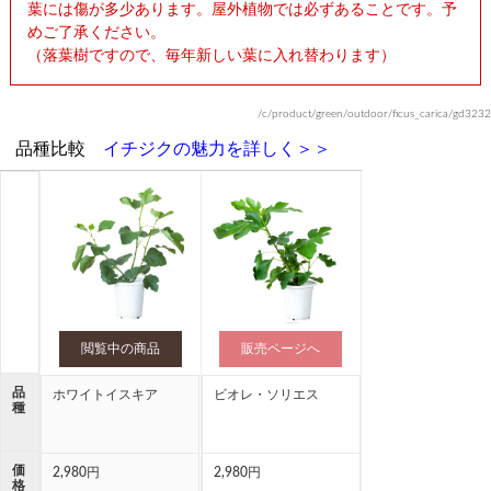
葉には傷が多少あります。屋外植物では必ずあることです。予
めご了承ください。
（落葉樹ですので、毎年新しい葉に入れ替わります）
/c/product/green/outdoor/ficus_carica/gd3232
品種比較
イチジクの魅力を詳しく＞＞
閲覧中の商品
販売ページへ
品
ホワイトイスキア
ビオレ・ソリエス
種
価
2,980円
2,980円
格