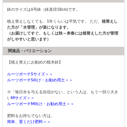
鉢のサイズは6号鉢（鉢直径18cm)です。
植え替えしなくても、1年くらいは平気です。 ただ、
植替えし
た方が「水管理」が楽になります。
（お届けしてすぐ、もしくは秋～来春には植替えした方が管理
がしやすいと思います）
関連品・バリエーション
【植え替えにお勧めの植木鉢】
ルーツポーチSサイズ＞＞
ルーツポーチS向け・お勧め用土＞＞
※「毎日水を与える自信がない」という人は、もう一回り大き
い
Mサイズ＞＞
ルーツポーチM向け・お勧め用土＞＞
肥料をお持ちでない方は、
簡単、置くだけ肥料＞＞