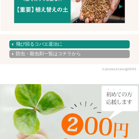
飛び回るコバエ退治に
防虫・殺虫剤一覧はコチラから
/c/product/care/gd2053