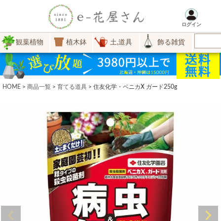
ログイン
観葉植物
植木鉢
土,道具
飾る雑貨
HOME
商品一覧
育てる道具
住友化学・ベニカX ガード250g