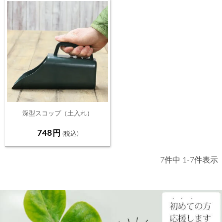
深型スコップ（土入れ）
748
7
件中
1
-
7
件表示