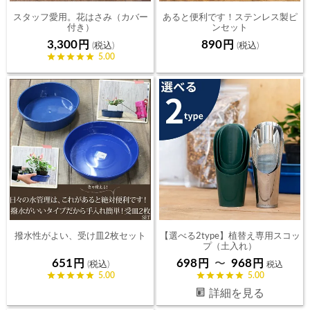
スタッフ愛用。花はさみ（カバー
あると便利です！ステンレス製ピ
付き）
ンセット
3,300
890
5.00
撥水性がよい、受け皿2枚セット
【選べる2type】植替え専用スコッ
プ（土入れ）
651
698
968
〜
税込
5.00
5.00
詳細を見る