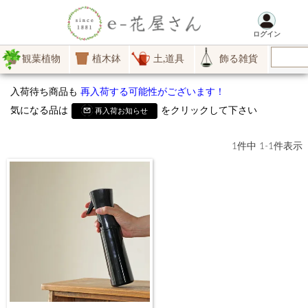
ログイン
観葉植物
植木鉢
土,道具
飾る雑貨
入荷待ち商品も
再入荷する可能性がございます！
気になる品は
をクリックして下さい
再入荷お知らせ
1
件中
1
-
1
件表示